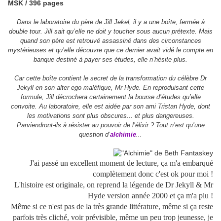
MSK / 396 pages
Dans le laboratoire du père de Jill Jekel, il y a une boîte, fermée à
double tour. Jill sait qu’elle ne doit y toucher sous aucun prétexte. Mais
quand son père est retrouvé assassiné dans des circonstances
mystérieuses et qu’elle découvre que ce dernier avait vidé le compte en
banque destiné à payer ses études, elle n’hésite plus.
Car cette boîte contient le secret de la transformation du célèbre Dr
Jekyll en son alter ego maléfique, Mr Hyde. En reproduisant cette
formule, Jill décrochera certainement la bourse d’études qu’elle
convoite. Au laboratoire, elle est aidée par son ami Tristan Hyde, dont
les motivations sont plus obscures... et plus dangereuses.
Parviendront-ils à résister au pouvoir de l’élixir ? Tout n’est qu’une
question d’
alchimie
...
J'ai passé un excellent moment de lecture, ça m'a embarqué
complètement donc c'est ok pour moi !
L'histoire est originale, on reprend la légende de Dr Jekyll & Mr
Hyde version année 2000 et ça m'a plu !
Même si ce n'est pas de la très grande littérature, même si ça reste
parfois très cliché, voir prévisible, même un peu trop jeunesse, je