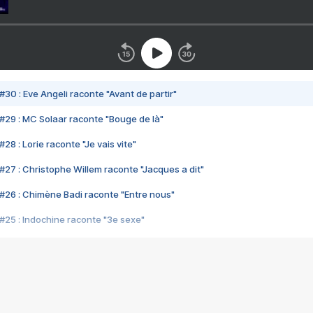
#30 : Eve Angeli raconte "Avant de partir"
#29 : MC Solaar raconte "Bouge de là"
28 : Lorie raconte "Je vais vite"
#27 : Christophe Willem raconte "Jacques a dit"
#26 : Chimène Badi raconte "Entre nous"
#25 : Indochine raconte "3e sexe"
#24 : Zaho raconte "C'est chelou"
#23 : Patrick Bruel raconte "Au café des délices"
#22 : Kyo raconte "Le chemin"