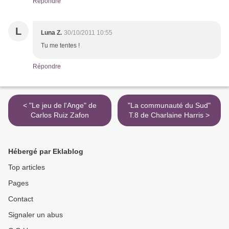
Répondre
L
Luna Z.
30/10/2011 10:55
Tu me tentes !
Répondre
< "Le jeu de l'Ange" de
"La communauté du Sud"
Carlos Ruiz Zafon
T.8 de Charlaine Harris >
Hébergé par Eklablog
Top articles
Pages
Contact
Signaler un abus