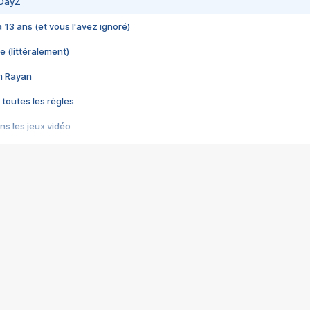
 DayZ
 a 13 ans (et vous l'avez ignoré)
e (littéralement)
im Rayan
 toutes les règles
s les jeux vidéo
us choquant de Rockstar ? - Le scandale BULLY
e plus moche de Steam
du RÊVE tourne au CAUCHEMAR
pendant 8 heures
it… à tort
umiliés par un jeu vidéo
ire - Final Fantasy 8