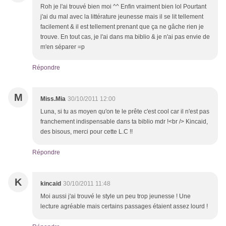
Roh je l'ai trouvé bien moi ^^ Enfin vraiment bien lol Pourtant
j'ai du mal avec la littérature jeunesse mais il se lit tellement
facilement & il est tellement prenant que ça ne gâche rien je
trouve. En tout cas, je l'ai dans ma biblio & je n'ai pas envie de
m'en séparer =p
Répondre
M
Miss.Mia
30/10/2011 12:00
Luna, si tu as moyen qu'on te le prête c'est cool car il n'est pas
franchement indispensable dans ta biblio mdr !<br /> Kincaid,
des bisous, merci pour cette L.C !!
Répondre
K
kincaid
30/10/2011 11:48
Moi aussi j'ai trouvé le style un peu trop jeunesse ! Une
lecture agréable mais certains passages étaient assez lourd !