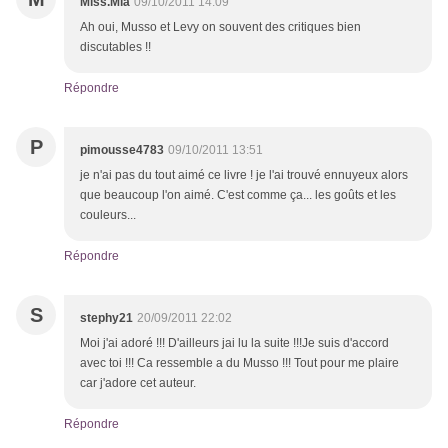
Miss.Mia
09/10/2011 14:09
Ah oui, Musso et Levy on souvent des critiques bien
discutables !!
Répondre
P
pimousse4783
09/10/2011 13:51
je n'ai pas du tout aimé ce livre ! je l'ai trouvé ennuyeux alors
que beaucoup l'on aimé. C'est comme ça... les goûts et les
couleurs...
Répondre
S
stephy21
20/09/2011 22:02
Moi j'ai adoré !!! D'ailleurs jai lu la suite !!!Je suis d'accord
avec toi !!! Ca ressemble a du Musso !!! Tout pour me plaire
car j'adore cet auteur.
Répondre