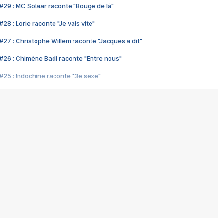
#29 : MC Solaar raconte "Bouge de là"
28 : Lorie raconte "Je vais vite"
#27 : Christophe Willem raconte "Jacques a dit"
#26 : Chimène Badi raconte "Entre nous"
#25 : Indochine raconte "3e sexe"
#24 : Zaho raconte "C'est chelou"
#23 : Patrick Bruel raconte "Au café des délices"
#22 : Kyo raconte "Le chemin"
#21 : Nolwenn Leroy raconte "Cassé"
#20 : Patrick Hernandez raconte "Born to be alive"
#19 : Lorie raconte "Près de moi"
#18 : Michael Jones raconte "A nos actes manqués" (avec Jean-Jacque
#17 : Khaled raconte "Aïcha"