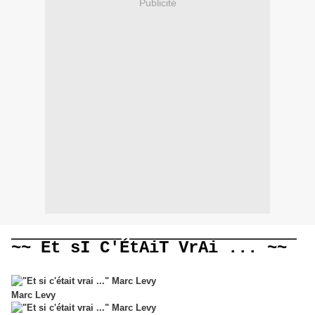
Publicité
~~
Et sI C'ÉtAiT VrAi ...
~~
Marc Levy