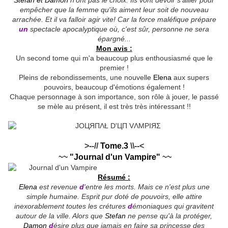
Stefan et Damon
n'ont pas le choix. Ils vont devoir s'allier pour
empêcher que la femme qu'ils aiment leur soit de nouveau
arrachée. Et il va falloir agir vite! Car la force maléfique prépare
un
spectacle apocalyptique où, c'est sûr, personne ne sera
épargné...
Mon avis :
Un second tome qui m'a beaucoup plus enthousiasmé que le
premier !
Pleins de rebondissements, une nouvelle
Elena
aux supers
pouvoirs, beaucoup d'émotions également !
Chaque personnage à son importance, son rôle à jouer, le passé
se mèle au présent, il est très très intéressant !!
>--//
Tome.3
\\--<
~~
"Journal d'un Vampire"
~~
Résumé :
Elena
est revenue
d
'entre les morts. Mais ce n'est plus une
simple humaine. Esprit pur doté de pouvoirs, elle attire
inexorablement toutes les crétures
d
émoniaques qui gravitent
autour de la ville. Alors que
Stefan
ne pense qu'à la protéger,
Damon
d
ésire plus que jamais en faire sa princesse des