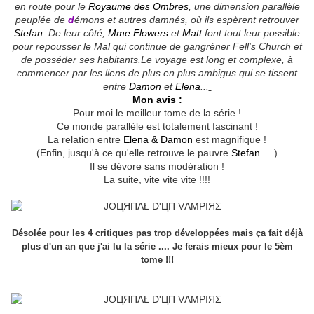
en route pour le
Royaume des Ombres
, une dimension parallèle
peuplée de
d
émons et autres damnés, où ils espèrent retrouver
Stefan
. De leur côté,
Mme Flowers
et
Matt
font tout leur possible
pour repousser le Mal qui continue de gangréner Fell's Church et
de posséder ses habitants.Le voyage est long et complexe, à
commencer par les liens de plus en plus ambigus qui se tissent
entre
Damon
et
Elena
...
Mon avis :
Pour moi le meilleur tome de la série !
Ce monde parallèle est totalement fascinant !
La relation entre
Elena & Damon
est magnifique !
(Enfin, jusqu'à ce qu'elle retrouve le pauvre
Stefan
....)
Il se dévore sans modération !
La suite, vite vite vite !!!!
Désolée pour les 4 critiques pas trop développées mais ça fait déjà
plus d'un an que j'ai lu la série .... Je ferais mieux pour le 5èm
tome !!!