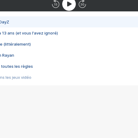
 DayZ
 a 13 ans (et vous l'avez ignoré)
e (littéralement)
im Rayan
 toutes les règles
s les jeux vidéo
us choquant de Rockstar ? - Le scandale BULLY
e plus moche de Steam
du RÊVE tourne au CAUCHEMAR
pendant 8 heures
it… à tort