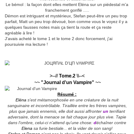
Le bémol : la façon dont elles mettent Eléna sur un piédestal m'a
franchement gonflé .....
Démon est intriguant et mystérieux, Stefan peut-être un peu trop
parfait, Matt un peu trop dévoué, bon comme vous le voyez il y a
quelques fausses notes mais ça tient la route et ça reste
agréable à lire !
J'avais acheté le tome 1 et le tome 2 donc forcement, j'ai
poursuivie ma lecture !
>--//
Tome.2
\\--<
~
~
"Journal d'un Vampire"
~~
Résumé :
Eléna
s'est métamorphosée en une créature de la nuit
sanguinaire et incontrôlable. Tiraillée entre les frères vampires,
plus que jamais ennemis, elle doit aussi affronter
un
terrifiant
adversaire, dont la menace se fait chaque jour plus vive. Tapie
dans l'ombre, celui-ci n'attend qu'une chose:
d
échaîner contre
Elena
sa furie bestiale... et la vider de son sang!