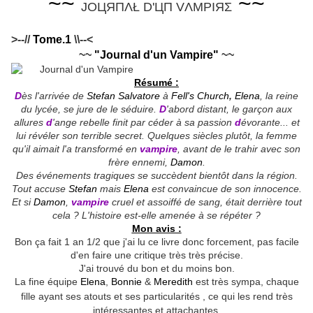
~~
~~
JOЦЯПΛŁ D'ЦП VΛMPIЯΣ
>--//
Tome.1
\\--<
~~
"Journal d'un Vampire"
~~
Résumé :
D
ès l'arrivée de
Stefan Salvatore
à
Fell's Church
,
Elena
, la reine
du lycée, se jure de le séduire.
D
'abord distant, le garçon aux
allures
d
'ange rebelle finit par céder à sa passion
d
évorante... et
lui révéler son terrible secret. Quelques siècles plutôt, la femme
qu'il aimait l'a transformé en
vampire
, avant de le trahir avec son
frère ennemi,
Damon
.
Des événements tragiques se succèdent bientôt dans la région.
Tout accuse
Stefan
mais
Elena
est convaincue de son innocence.
Et si
Damon
,
vampire
cruel et assoiffé de sang, était derrière tout
cela ? L'histoire est-elle amenée à se répéter ?
Mon avis :
Bon ça fait 1 an 1/2 que j'ai lu ce livre donc forcement, pas facile
d'en faire une critique très très précise.
J'ai trouvé du bon et du moins bon.
La fine équipe
Elena
,
Bonnie
&
Meredith
est très sympa, chaque
fille ayant ses atouts et ses particularités
, ce qui les rend très
intéressantes et attachantes.