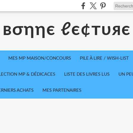
вσηηє ℓє¢тυяє
MES MP MAISON/CONCOURS
PILE À LIRE / WISH-LIST
LECTION MP & DÉDICACES
LISTE DES LIVRES LUS
UN PE
ERNIERS ACHATS
MES PARTENAIRES