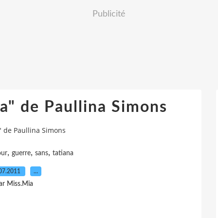
Publicité
na" de Paullina Simons
a" de Paullina Simons
,
,
,
ur
guerre
sans
tatiana
07.2011
…
ar Miss.Mia