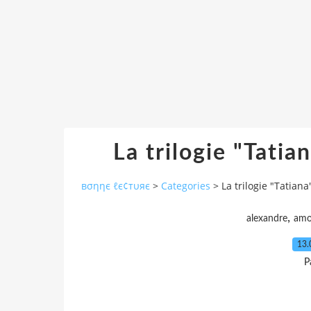
La trilogie "Tatia
вσηηє ℓє¢тυяє
>
Categories
>
La trilogie "Tatian
,
alexandre
amo
13.
P