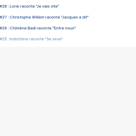
28 : Lorie raconte "Je vais vite"
#27 : Christophe Willem raconte "Jacques a dit"
#26 : Chimène Badi raconte "Entre nous"
#25 : Indochine raconte "3e sexe"
#24 : Zaho raconte "C'est chelou"
#23 : Patrick Bruel raconte "Au café des délices"
#22 : Kyo raconte "Le chemin"
#21 : Nolwenn Leroy raconte "Cassé"
#20 : Patrick Hernandez raconte "Born to be alive"
#19 : Lorie raconte "Près de moi"
#18 : Michael Jones raconte "A nos actes manqués" (avec Jean-Jacque
#17 : Khaled raconte "Aïcha"