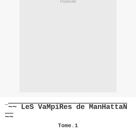
Publicité
~~ LeS VaMpiRes de ManHattaN
~~
Tome.1