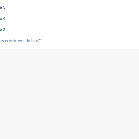
e 5
e 4
e 3
s créatrices de la VF !
e 2
e 1
e Mektoub My Love arrive enfin ! Rencontre avec Shaïn Boumedine et Sal
i : après Toni en famille
elle réalise le bouleversant Dites lui que je l'aime
ais ! Rencontre autour de Vie privée de Rebecca Zlotowski
 de Marguerite, Grave... Rencontre avec Ella Rumpf
 Les Rêveurs, un film intime sur la santé mentale