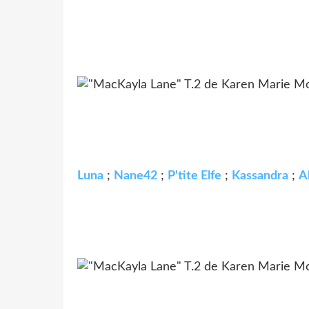
Luna
;
Nane42
;
P'tite Elfe
;
Kassandra
;
A