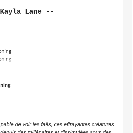
Kayla Lane --
pable de voir les faës, ces effrayantes créatures
 depuis des millénaires et dissimulées sous des