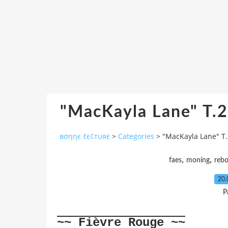
"MacKayla Lane" T.
вσηηє ℓє¢тυяє
>
Categories
>
"MacKayla Lane" T
,
,
faes
moning
reb
20.
P
~~ Fièvre Rouge ~~