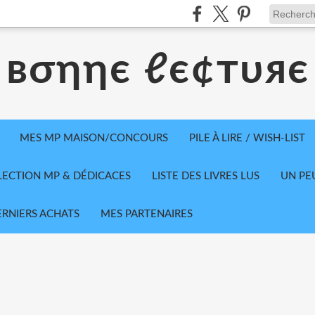
вσηηє ℓє¢тυяє
MES MP MAISON/CONCOURS
PILE À LIRE / WISH-LIST
LECTION MP & DÉDICACES
LISTE DES LIVRES LUS
UN PE
ERNIERS ACHATS
MES PARTENAIRES