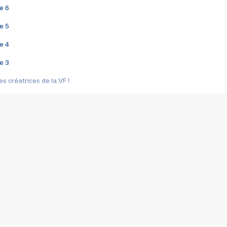
e 6
e 5
e 4
e 3
s créatrices de la VF !
e 2
e 1
e Mektoub My Love arrive enfin ! Rencontre avec Shaïn Boumedine et Sal
i : après Toni en famille
elle réalise le bouleversant Dites lui que je l'aime
ais ! Rencontre autour de Vie privée de Rebecca Zlotowski
 de Marguerite, Grave... Rencontre avec Ella Rumpf
 Les Rêveurs, un film intime sur la santé mentale