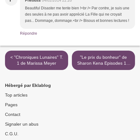
Phebusa
04/02/2014 22:20
Beautiful Disaster me tente bien !<br /> Par contre, je suis une
des seules à ne pas avoir apprécié La Fille qui ne croyait
pas... Dommage, dommage.<br /> Bisous et bonnes lectures !
Répondre
< "Chroniques Lunaires" T.
"Le prix du bonheur" de
1 de Marissa Meyer
Sharon Kena Episodes 1 à
4 >
Hébergé par Eklablog
Top articles
Pages
Contact
Signaler un abus
C.G.U.