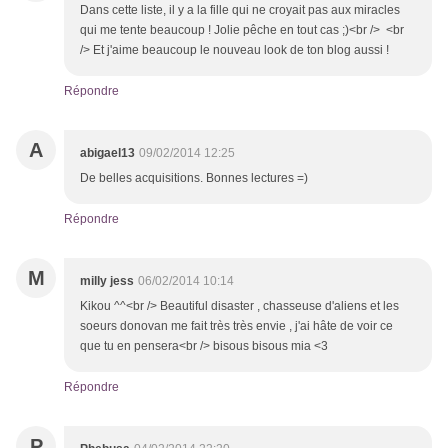
Dans cette liste, il y a la fille qui ne croyait pas aux miracles
qui me tente beaucoup ! Jolie pêche en tout cas ;)<br /> <br
/> Et j'aime beaucoup le nouveau look de ton blog aussi !
Répondre
A
abigael13
09/02/2014 12:25
De belles acquisitions. Bonnes lectures =)
Répondre
M
milly jess
06/02/2014 10:14
Kikou ^^<br /> Beautiful disaster , chasseuse d'aliens et les
soeurs donovan me fait très très envie , j'ai hâte de voir ce
que tu en pensera<br /> bisous bisous mia <3
Répondre
P