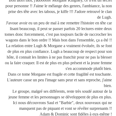
Bon alors moi, j'adoooore Morgane Kingsley, ce n'est un secret
pour personne !! J'aime le mélange des genres, l'ambiance, la non
prise des tête avec les tabous, je kiffe !!! J'adore retrouvé le clan
de Lugh.
J'avoue avoir eu un peu de mal à me remettre l'histoire en tête car
lisant beaucoup, il peut se passer parfois 20 lectures entre deux
tomes donc forcemment, c'est pas toujours facile de raccrocher les
wagons dans le bon ordre !! Mais bon dans l'ensemble, ça a été !!
La relation entre Lugh & Morgane a vraiment évoluée, ils se font
de plus en plus confiance. Lugh a beaucoup de respect pour son
hôte, il connait les limites à ne pas franchir pour ne pas la blesser
ou la faire craquer. Il est de plus en plus présent et la jeune femme
s'en accommode plutôt bien.
Dans ce tome Morgane est fragile et cette fragilité est touchante.
L'auteure casse un peu l'image sans peur et sans reproche, j'aime
bien.
Le groupe, malgré ses différents, reste très soudé autour de la
jeune femme et les personnages se développent de plus en plus.
Ici nous découvrons Saul et "Barbie", deux nouveaux qui ne
manquent pas de piquant et vont se révéler surprenants !!
Adam & Dominic sont fidèles à eux-même !