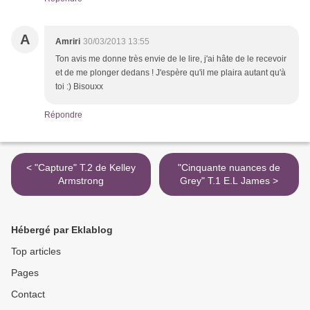
A
Amriri
30/03/2013 13:55
Ton avis me donne très envie de le lire, j'ai hâte de le recevoir
et de me plonger dedans ! J'espère qu'il me plaira autant qu'à
toi :) Bisouxx
Répondre
< "Capture" T.2 de Kelley
"Cinquante nuances de
Armstrong
Grey" T.1 E.L James >
Hébergé par Eklablog
Top articles
Pages
Contact