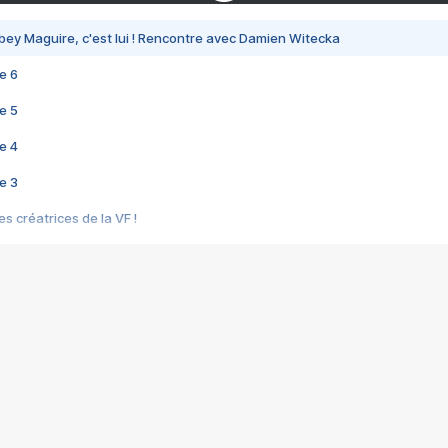
bey Maguire, c'est lui ! Rencontre avec Damien Witecka
e 6
e 5
e 4
e 3
s créatrices de la VF !
e 2
e 1
e Mektoub My Love arrive enfin ! Rencontre avec Shaïn Boumedine et Sal
i : après Toni en famille
elle réalise le bouleversant Dites lui que je l'aime
ais ! Rencontre autour de Vie privée de Rebecca Zlotowski