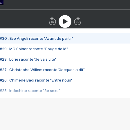
#30 : Eve Angeli raconte "Avant de partir"
#29 : MC Solaar raconte "Bouge de là"
28 : Lorie raconte "Je vais vite"
#27 : Christophe Willem raconte "Jacques a dit"
#26 : Chimène Badi raconte "Entre nous"
#25 : Indochine raconte "3e sexe"
#24 : Zaho raconte "C'est chelou"
#23 : Patrick Bruel raconte "Au café des délices"
#22 : Kyo raconte "Le chemin"