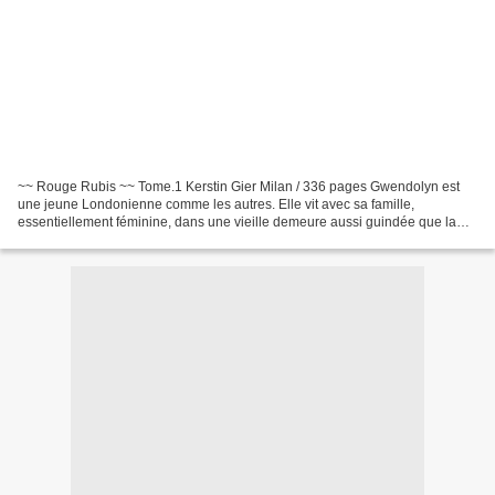
~~ Rouge Rubis ~~ Tome.1 Kerstin Gier Milan / 336 pages Gwendolyn est
une jeune Londonienne comme les autres. Elle vit avec sa famille,
essentiellement féminine, dans une vieille demeure aussi guindée que la
grand-mère Lady Arista. Sa cousine Charlotte...