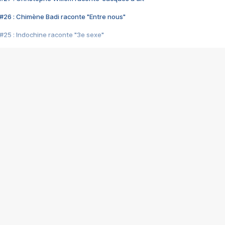
#26 : Chimène Badi raconte "Entre nous"
#25 : Indochine raconte "3e sexe"
#24 : Zaho raconte "C'est chelou"
#23 : Patrick Bruel raconte "Au café des délices"
#22 : Kyo raconte "Le chemin"
#21 : Nolwenn Leroy raconte "Cassé"
#20 : Patrick Hernandez raconte "Born to be alive"
#19 : Lorie raconte "Près de moi"
#18 : Michael Jones raconte "A nos actes manqués" (avec Jean-Jacque
#17 : Khaled raconte "Aïcha"
#16 : Corneille raconte "Parce qu'on vient de loin"
#15 : Indochine raconte "L'aventurier"