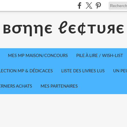
вσηηє ℓє¢тυяє
MES MP MAISON/CONCOURS
PILE À LIRE / WISH-LIST
LECTION MP & DÉDICACES
LISTE DES LIVRES LUS
UN PE
ERNIERS ACHATS
MES PARTENAIRES