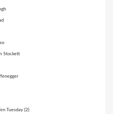
ingh
ead
sso
n Stockett
ffenegger