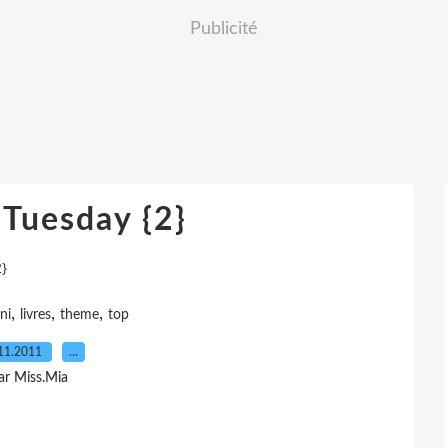
Publicité
 Tuesday {2}
}
,
,
,
ani
livres
theme
top
11.2011
…
ar Miss.Mia