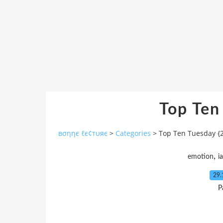
Top Ten
вσηηє ℓє¢тυяє
>
Categories
>
Top Ten Tuesday {2
,
emotion
i
29.
P