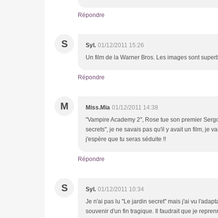
Répondre
S
Syl.
01/12/2011 15:26
Un film de la Warner Bros. Les images sont superbes
Répondre
M
Miss.Mia
01/12/2011 14:38
"Vampire Academy 2", Rose tue son premier Sergoï e
secrets", je ne savais pas qu'il y avait un film, je v
j'espère que tu seras séduite !!
Répondre
S
Syl.
01/12/2011 10:34
Je n'ai pas lu "Le jardin secret" mais j'ai vu l'adap
souvenir d'un fin tragique. Il faudrait que je reprenne