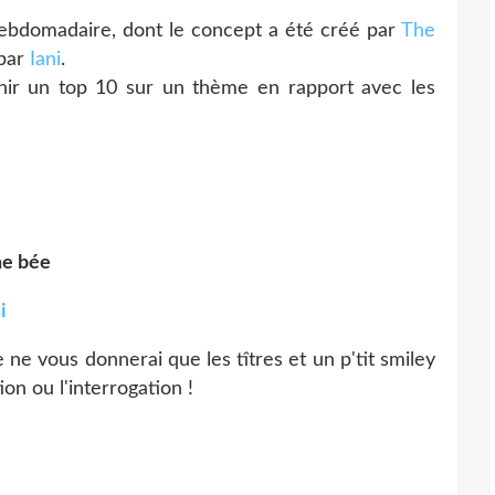
ebdomadaire, dont le concept a été créé par
The
 par
Iani
.
finir un top 10 sur un thème en rapport avec les
che bée
i
je ne vous donnerai que les tîtres et un p'tit smiley
on ou l'interrogation !