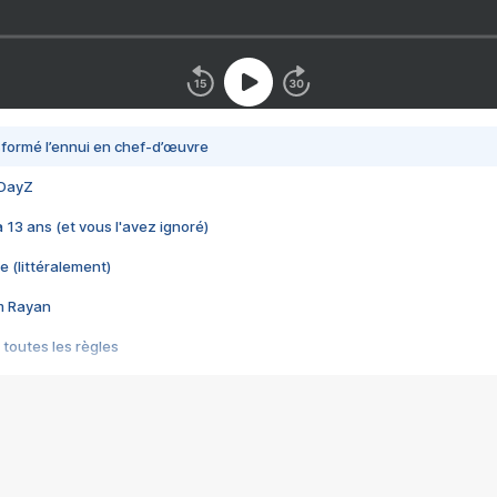
nsformé l’ennui en chef-d’œuvre
 DayZ
 a 13 ans (et vous l'avez ignoré)
e (littéralement)
im Rayan
 toutes les règles
s les jeux vidéo
us choquant de Rockstar ? - Le scandale BULLY
e plus moche de Steam