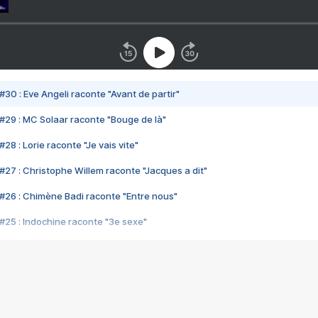
#30 : Eve Angeli raconte "Avant de partir"
#29 : MC Solaar raconte "Bouge de là"
28 : Lorie raconte "Je vais vite"
#27 : Christophe Willem raconte "Jacques a dit"
#26 : Chimène Badi raconte "Entre nous"
#25 : Indochine raconte "3e sexe"
#24 : Zaho raconte "C'est chelou"
#23 : Patrick Bruel raconte "Au café des délices"
#22 : Kyo raconte "Le chemin"