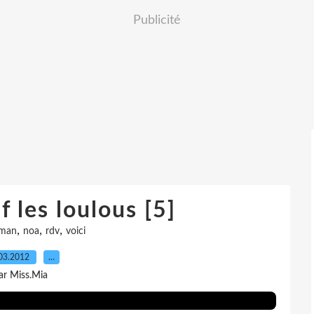
Publicité
 les loulous [5]
,
,
,
man
noa
rdv
voici
03.2012
…
ar Miss.Mia