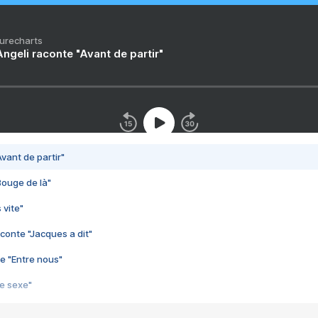
Purecharts
ngeli raconte "Avant de partir"
vant de partir"
Bouge de là"
 vite"
conte "Jacques a dit"
e "Entre nous"
3e sexe"
 chelou"