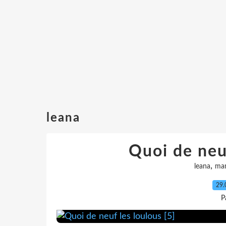
leana
Quoi de neuf
,
leana
ma
29.
P