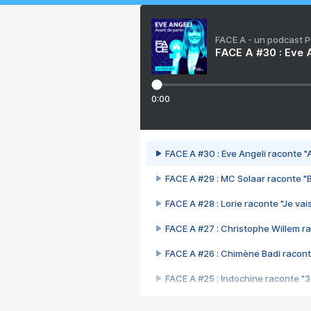
FACE A - un podcast 
FACE A #30 : Eve A
0:00
FACE A #30 : Eve Angeli raconte "A
FACE A #29 : MC Solaar raconte "
FACE A #28 : Lorie raconte "Je vais
FACE A #27 : Christophe Willem ra
FACE A #26 : Chimène Badi racont
FACE A #25 : Indochine raconte "
FACE A #24 : Zaho raconte "C'est