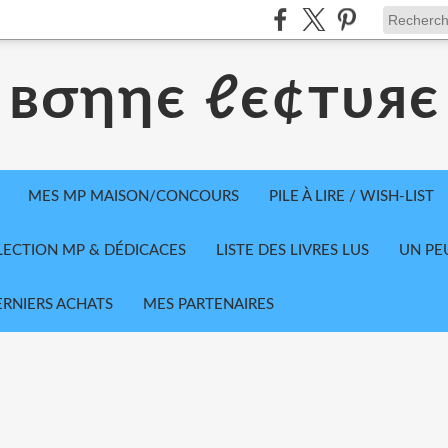
вσηηє ℓє¢тυяє
MES MP MAISON/CONCOURS
PILE À LIRE / WISH-LIST
LECTION MP & DÉDICACES
LISTE DES LIVRES LUS
UN PE
ERNIERS ACHATS
MES PARTENAIRES