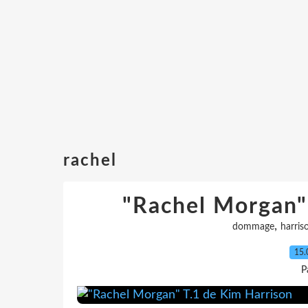
rachel
"Rachel Morgan"
,
dommage
harris
15.
P