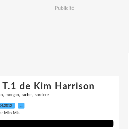
Publicité
 T.1 de Kim Harrison
,
,
,
on
morgan
rachel
sorciere
04.2012
…
ar Miss.Mia