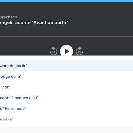
Purecharts
ngeli raconte "Avant de partir"
vant de partir"
Bouge de là"
 vite"
conte "Jacques a dit"
e "Entre nous"
3e sexe"
 chelou"