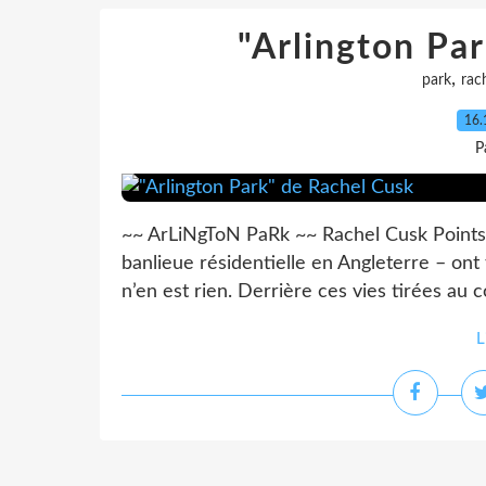
"Arlington Pa
,
park
rac
16.
P
~~ ArLiNgToN PaRk ~~ Rachel Cusk Points 
banlieue résidentielle en Angleterre – ont
n’en est rien. Derrière ces vies tirées au co
L