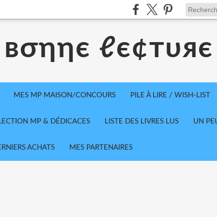
вσηηє ℓє¢тυяє
MES MP MAISON/CONCOURS
PILE À LIRE / WISH-LIST
LECTION MP & DÉDICACES
LISTE DES LIVRES LUS
UN PE
ERNIERS ACHATS
MES PARTENAIRES