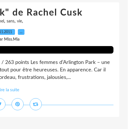
rk" de Rachel Cusk
,
,
,
hel
sans
vie
11.2011
…
ar Miss.Mia
/ 263 points Les femmes d’Arlington Park – une
 tout pour être heureuses. En apparence. Car il
rdeau, frustrations, jalousies,...
ire la suite