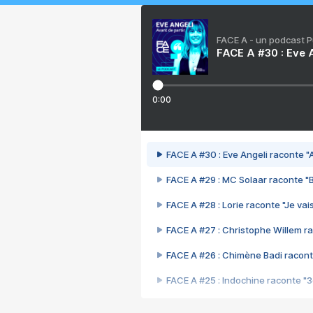
FACE A - un podcast 
FACE A #30 : Eve A
0:00
FACE A #30 : Eve Angeli raconte "A
FACE A #29 : MC Solaar raconte "
FACE A #28 : Lorie raconte "Je vais
FACE A #27 : Christophe Willem ra
FACE A #26 : Chimène Badi racont
FACE A #25 : Indochine raconte "
FACE A #24 : Zaho raconte "C'est