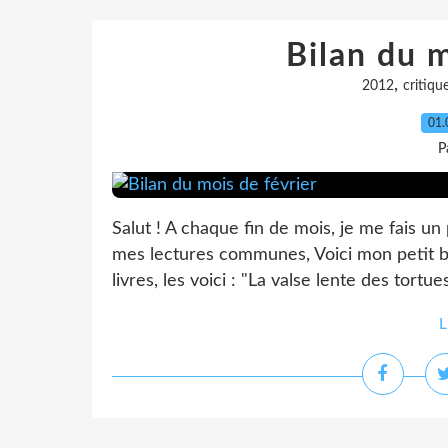
Bilan du m
,
2012
critiqu
01.
P
Salut ! A chaque fin de mois, je me fais un
mes lectures communes, Voici mon petit bila
livres, les voici : "La valse lente des tortu
L