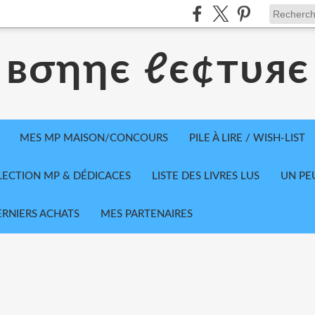
вσηηє ℓє¢тυяє
MES MP MAISON/CONCOURS
PILE À LIRE / WISH-LIST
LECTION MP & DÉDICACES
LISTE DES LIVRES LUS
UN PE
ERNIERS ACHATS
MES PARTENAIRES