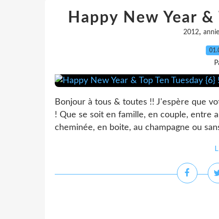
Happy New Year & T
,
2012
anni
01.
P
Bonjour à tous & toutes !! J'espère que vo
! Que se soit en famille, en couple, entre
cheminée, en boite, au champagne ou sans
L