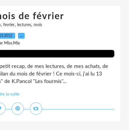
ois de février
,
,
,
e
fevrier
lectures
mois
03.2012
…
ar Miss.Mia
 petit recap, de mes lectures, de mes achats, de
n du mois de février ! Ce mois-ci, j'ai lu 13
es" de K.Pancol "Les fourmis"...
ire la suite