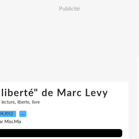
Publicité
 liberté" de Marc Levy
,
,
,
lecture
liberte
livre
04.2012
…
ar Miss.Mia