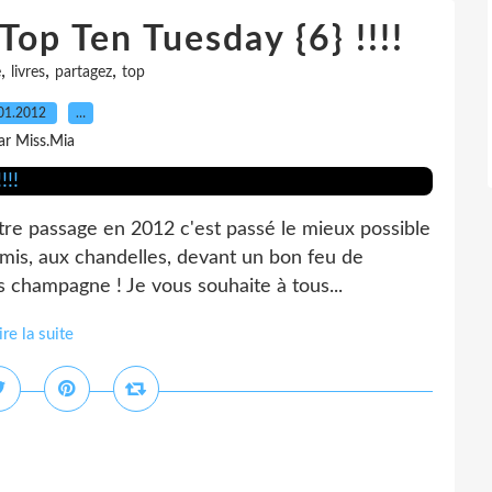
op Ten Tuesday {6} !!!!
,
,
,
e
livres
partagez
top
01.2012
…
ar Miss.Mia
tre passage en 2012 c'est passé le mieux possible
 amis, aux chandelles, devant un bon feu de
 champagne ! Je vous souhaite à tous...
ire la suite