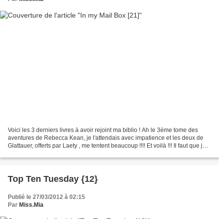
Voici les 3 derniers livres à avoir rejoint ma biblio ! Ah le 3ème tome des
aventures de Rebecca Kean, je l'attendais avec impatience et les deux de
Glattauer, offerts par Laety , me tentent beaucoup !!!! Et voilà !!! Il faut que je
me calme un peu sur...
Top Ten Tuesday {12}
Publié le 27/03/2012 à 02:15
Par
Miss.Mia