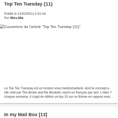
Top Ten Tuesday {11}
Publié le 21/02/2012 à 01:44
Par
Miss.Mia
Le Top Ten Tuesday est un rendez-vous hebdomadaire, dont le concept a
été créé par The Broke and the Bookish, repris en français par Iani. L'idée ?
chaque semaine, il s'agit de définir un top 10 sur un thème en rapport avec
les livres et la littérature....
In my Mail Box [13]