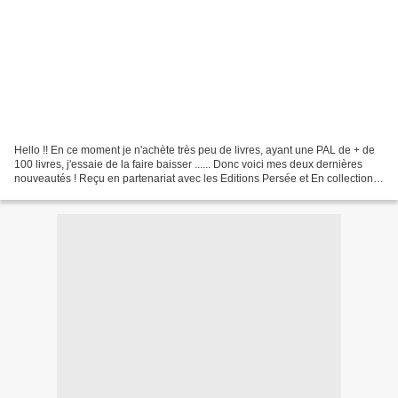
Hello !! En ce moment je n'achète très peu de livres, ayant une PAL de + de
100 livres, j'essaie de la faire baisser ...... Donc voici mes deux dernières
nouveautés ! Reçu en partenariat avec les Editions Persée et En collection
Piment chez France Loisirs...