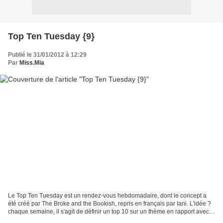
Top Ten Tuesday {9}
Publié le 31/01/2012 à 12:29
Par
Miss.Mia
Le Top Ten Tuesday est un rendez-vous hebdomadaire, dont le concept a
été créé par The Broke and the Bookish, repris en français par Iani. L'idée ?
chaque semaine, il s'agit de définir un top 10 sur un thème en rapport avec
les livres et la littérature....