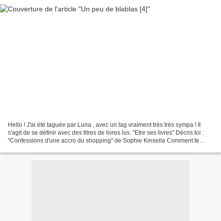
Hello ! J'ai été taguée par Luna , avec un tag vraiment très très sympa ! Il
s'agit de se définir avec des titres de livres lus. "Etre ses livres" Décris toi :
"Confessions d'une accro du shopping" de Sophie Kinsella Comment te
sens tu ? "Une (irrésisitible)...