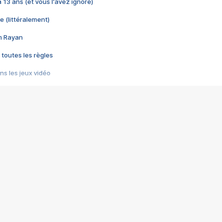
 a 13 ans (et vous l'avez ignoré)
e (littéralement)
im Rayan
 toutes les règles
s les jeux vidéo
us choquant de Rockstar ? - Le scandale BULLY
e plus moche de Steam
du RÊVE tourne au CAUCHEMAR
pendant 8 heures
it… à tort
umiliés par un jeu vidéo
ire - Final Fantasy 8
ti un empire - Age of Empires