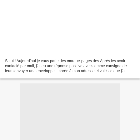
Salut ! Aujourd'hui je vous parle des marque-pages des Après les avoir
contacté par mail, j'ai eu une réponse positive avec comme consigne de
leurs envoyer une enveloppe timbrée à mon adresse et voici ce que j'ai
reçue : 19 marque-pages ! Bon ok, ce n'est...