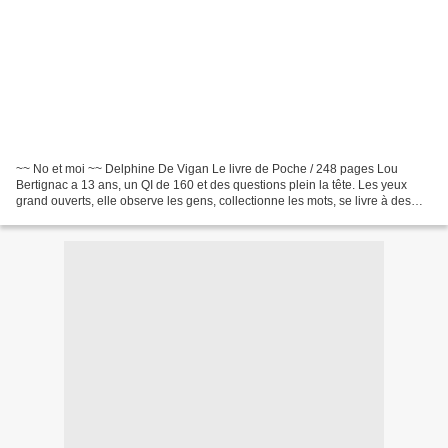
~~ No et moi ~~ Delphine De Vigan Le livre de Poche / 248 pages Lou
Bertignac a 13 ans, un QI de 160 et des questions plein la tête. Les yeux
grand ouverts, elle observe les gens, collectionne les mots, se livre à des
expériences domestiques et dévore...