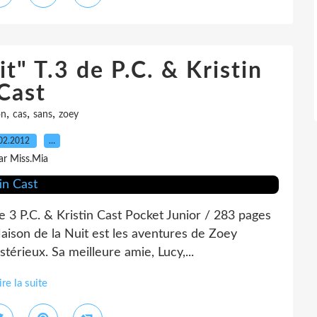
t" T.3 de P.C. & Kristin
Cast
,
,
,
on
cas
sans
zoey
02.2012
…
ar Miss.Mia
e 3 P.C. & Kristin Cast Pocket Junior / 283 pages
Maison de la Nuit est les aventures de Zoey
térieux. Sa meilleure amie, Lucy,...
ire la suite