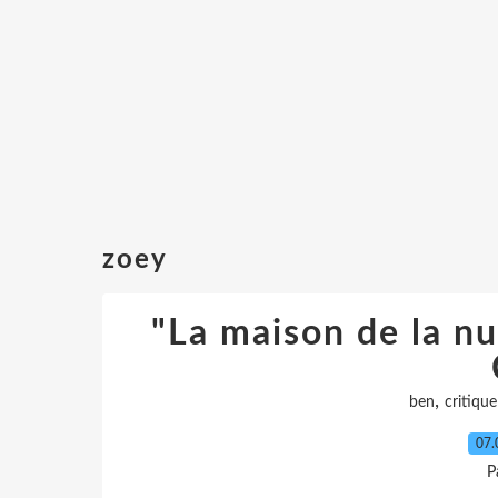
zoey
"La maison de la nui
,
ben
critique
07.
P