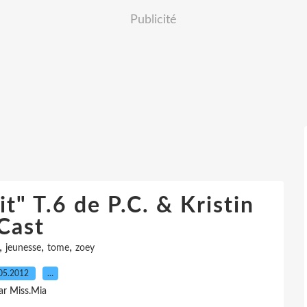
Publicité
t" T.6 de P.C. & Kristin
Cast
,
,
,
jeunesse
tome
zoey
05.2012
…
ar Miss.Mia