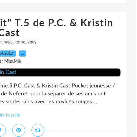
t" T.5 de P.C. & Kristin
Cast
,
,
,
e
sage
tome
zoey
04.2012
…
ar Miss.Mia
ome.5 P.C. Cast & Kristin Cast Pocket jeunesse /
s de Neferet pour la séparer de ses amis ont
 souterrains avec les novices rouges....
ire la suite