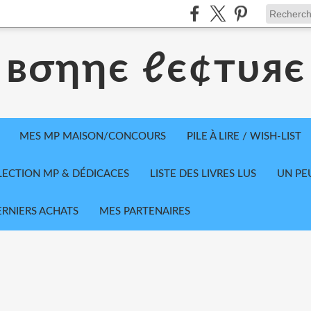
вσηηє ℓє¢тυяє
MES MP MAISON/CONCOURS
PILE À LIRE / WISH-LIST
LECTION MP & DÉDICACES
LISTE DES LIVRES LUS
UN PE
ERNIERS ACHATS
MES PARTENAIRES