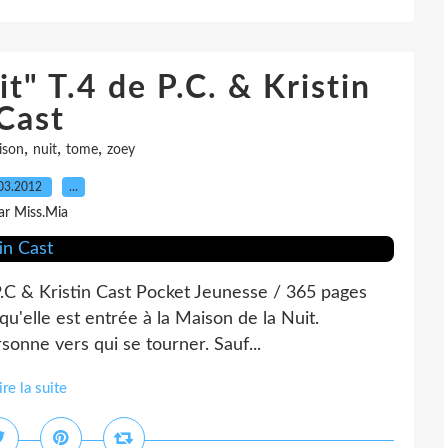
t" T.4 de P.C. & Kristin
Cast
,
,
,
ison
nuit
tome
zoey
03.2012
…
ar Miss.Mia
 P.C & Kristin Cast Pocket Jeunesse / 365 pages
 qu'elle est entrée à la Maison de la Nuit.
sonne vers qui se tourner. Sauf...
ire la suite