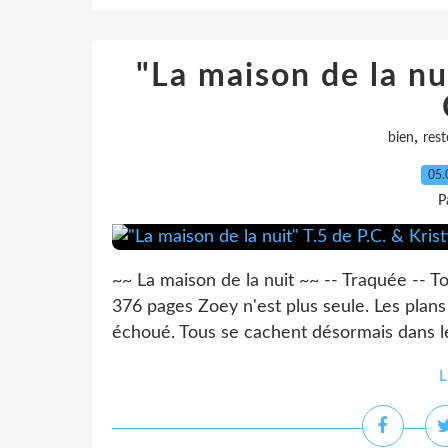
"La maison de la nui
,
bien
rest
05.
P
~~ La maison de la nuit ~~ -- Traquée -- T
376 pages Zoey n'est plus seule. Les plan
échoué. Tous se cachent désormais dans les
L