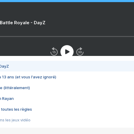
 Battle Royale - DayZ
 DayZ
 a 13 ans (et vous l'avez ignoré)
e (littéralement)
im Rayan
 toutes les règles
s les jeux vidéo
us choquant de Rockstar ? - Le scandale BULLY