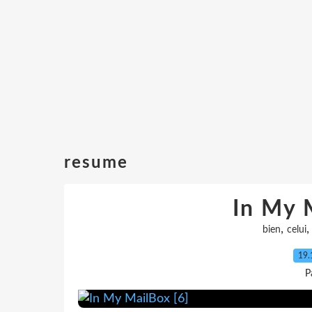
resume
In My 
,
bien
celui
19.
P