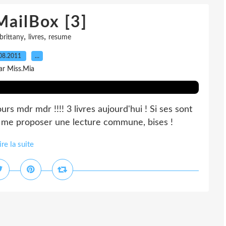
MailBox [3]
,
,
brittany
livres
resume
08.2011
…
ar Miss.Mia
rs mdr mdr !!!! 3 livres aujourd'hui ! Si ses sont
à me proposer une lecture commune, bises !
ire la suite