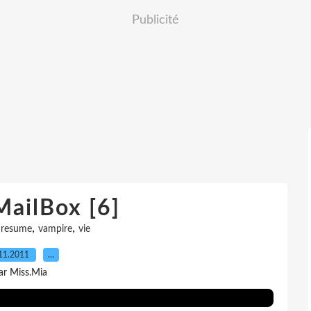
Publicité
MailBox [6]
,
,
,
resume
vampire
vie
11.2011
…
ar Miss.Mia