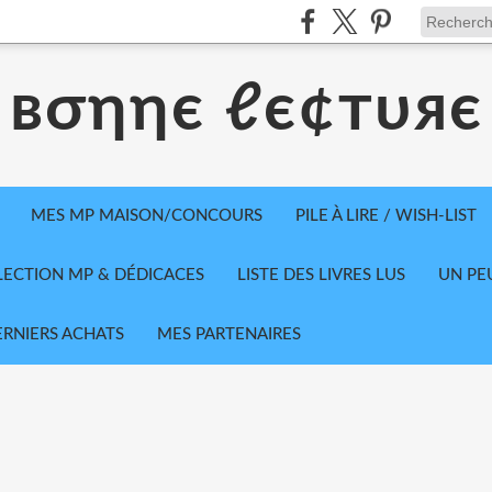
вσηηє ℓє¢тυяє
MES MP MAISON/CONCOURS
PILE À LIRE / WISH-LIST
LECTION MP & DÉDICACES
LISTE DES LIVRES LUS
UN PE
ERNIERS ACHATS
MES PARTENAIRES