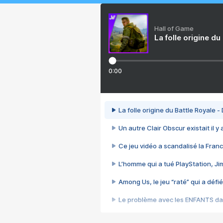
Hall of Game
La folle origine du
0:00
La folle origine du Battle Royale -
Un autre Clair Obscur existait il y
Ce jeu vidéo a scandalisé la Franc
L’homme qui a tué PlayStation, J
Among Us, le jeu “raté” qui a défié
Le problème avec les ENFANTS dan
Et si GTA n'était pas le jeu le pl