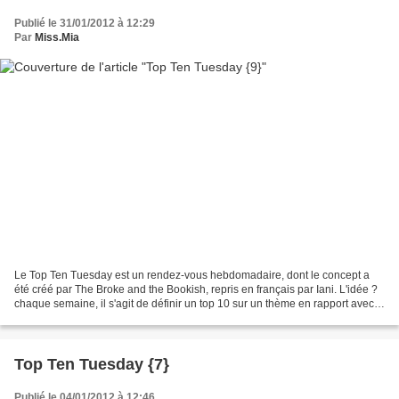
Publié le 31/01/2012 à 12:29
Par
Miss.Mia
Le Top Ten Tuesday est un rendez-vous hebdomadaire, dont le concept a
été créé par The Broke and the Bookish, repris en français par Iani. L'idée ?
chaque semaine, il s'agit de définir un top 10 sur un thème en rapport avec
les livres et la littérature....
Top Ten Tuesday {7}
Publié le 04/01/2012 à 12:46