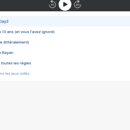
 DayZ
 a 13 ans (et vous l'avez ignoré)
e (littéralement)
im Rayan
 toutes les règles
s les jeux vidéo
us choquant de Rockstar ? - Le scandale BULLY
e plus moche de Steam
du RÊVE tourne au CAUCHEMAR
pendant 8 heures
it… à tort