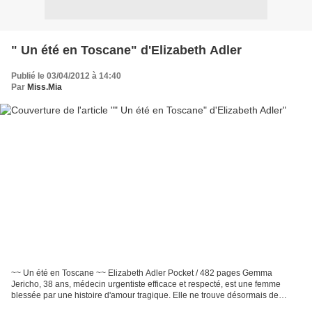
" Un été en Toscane" d'Elizabeth Adler
Publié le 03/04/2012 à 14:40
Par
Miss.Mia
~~ Un été en Toscane ~~ Elizabeth Adler Pocket / 482 pages Gemma
Jericho, 38 ans, médecin urgentiste efficace et respecté, est une femme
blessée par une histoire d'amour tragique. Elle ne trouve désormais de
réconfort que dans les fantaisies adolescentes...