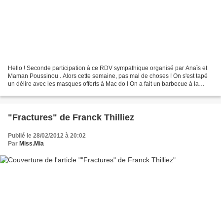
Hello ! Seconde participation à ce RDV sympathique organisé par Anaïs et
Maman Poussinou . Alors cette semaine, pas mal de choses ! On s'est tapé
un délire avec les masques offerts à Mac do ! On a fait un barbecue à la
plage, on a passé une superbe journée...
"Fractures" de Franck Thilliez
Publié le 28/02/2012 à 20:02
Par
Miss.Mia