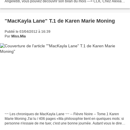
Angelebb, vous pouvez découvrir son bilan du mois ---> CLIC Chez Alexia,
c'est sa critique du 1er tome de...
"MacKayla Lane" T.1 de Karen Marie Moning
Publié le 03/04/2012 à 16:39
Par
Miss.Mia
~~ Les chroniques de MacKayla Lane ~~ -- Fièvre Noire -- Tome.1 Karen
Marie Moning J'ai lu / 406 pages «Ma philosophie tient en quelques mots: si
personne n'essaie de me tuer, c'est une bonne journée. Autant vous le dire,
ça ne va pas très fort, depuis...