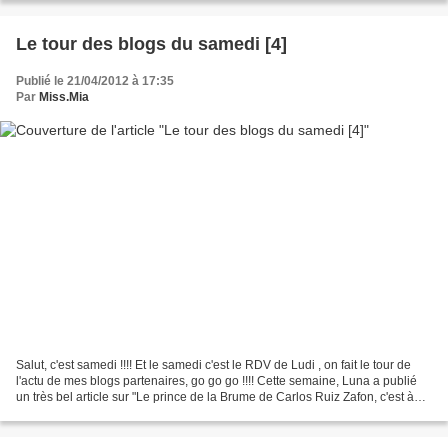
Le tour des blogs du samedi [4]
Publié le 21/04/2012 à 17:35
Par
Miss.Mia
Salut, c'est samedi !!!! Et le samedi c'est le RDV de Ludi , on fait le tour de
l'actu de mes blogs partenaires, go go go !!!! Cette semaine, Luna a publié
un très bel article sur "Le prince de la Brume de Carlos Ruiz Zafon, c'est à
découvrir !! --->...