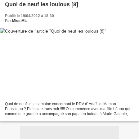
Quoi de neuf les loulous [8]
Publié le 19/04/2012 à 18:30
Par
Miss.Mia
Quoi de neuf cette semaine concernant le RDV d' Anaïs et Maman
Poussinou ? Pleins de trucs mdr !!!!! On commence avec ma fille Léana qui
comme une grande a accompagné son papa en bateau à Marie-Galante,
elle a joué les p'tit mouss !! Là en jaune à l'avant...