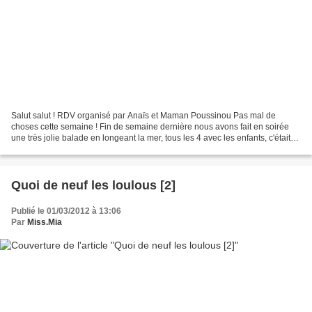
Salut salut ! RDV organisé par Anaïs et Maman Poussinou Pas mal de
choses cette semaine ! Fin de semaine dernière nous avons fait en soirée
une très jolie balade en longeant la mer, tous les 4 avec les enfants, c'était
super agréable !! Et hop, une fois...
Quoi de neuf les loulous [2]
Publié le 01/03/2012 à 13:06
Par
Miss.Mia