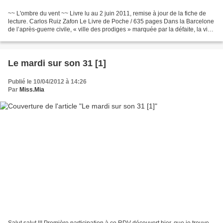
~~ L'ombre du vent ~~ Livre lu au 2 juin 2011, remise à jour de la fiche de
lecture. Carlos Ruiz Zafon Le Livre de Poche / 635 pages Dans la Barcelone
de l’après-guerre civile, « ville des prodiges » marquée par la défaite, la vie
est difficile, les haines...
Le mardi sur son 31 [1]
Publié le 10/04/2012 à 14:26
Par
Miss.Mia
Salut salut !!! Première participation à ce RDV découvert hier, que je trouve