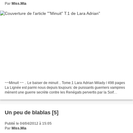
Par
Miss.Mia
~~Minuit ~~ .. Le baiser de minuit .. Tome.1 Lara Adrian Milady / 498 pages
La Lignée est parmi nous depuis toujours: de puissants guerriers vampires
mènent une guerre secrète contre les Renégats pervertis par la Soif
sanguinaire. Lucan Thorne est leur...
Un peu de blablas [5]
Publié le 04/04/2012 à 15:05
Par
Miss.Mia