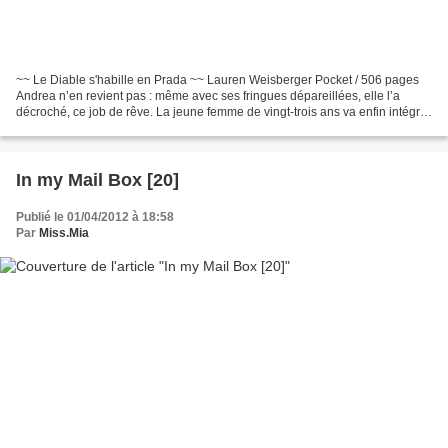
~~ Le Diable s'habille en Prada ~~ Lauren Weisberger Pocket / 506 pages
Andrea n’en revient pas : même avec ses fringues dépareillées, elle l’a
décroché, ce job de rêve. La jeune femme de vingt-trois ans va enfin intégrer
la rédaction de Runway, prestigieux...
In my Mail Box [20]
Publié le 01/04/2012 à 18:58
Par
Miss.Mia