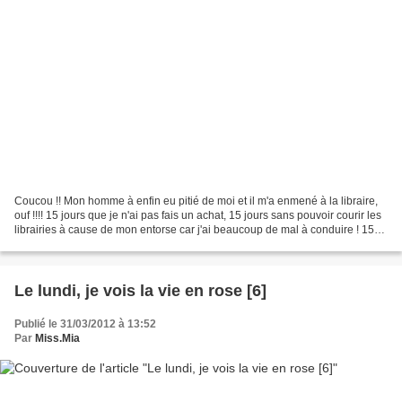
Coucou !! Mon homme à enfin eu pitié de moi et il m'a enmené à la libraire,
ouf !!!! 15 jours que je n'ai pas fais un achat, 15 jours sans pouvoir courir les
librairies à cause de mon entorse car j'ai beaucoup de mal à conduire ! 15
jours à vous voir...
Le lundi, je vois la vie en rose [6]
Publié le 31/03/2012 à 13:52
Par
Miss.Mia