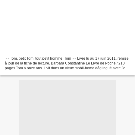
~~ Tom, petit Tom, tout petit homme, Tom ~~ Livre lu au 17 juin 2011, remise
à jour de la fiche de lecture. Barbara Constantine Le Livre de Poche / 210
pages Tom a onze ans. Il vit dans un vieux mobil-home déglingué avec Joss,
sa mère (plutôt jeune :...