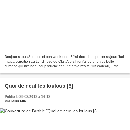
Bonjour à tous & toutes et bon week-end !!! J'ai décidé de poster aujourd'hui
ma participation au Lundi rose de Cla . Alors hier j'ai eu une très belle
surprise qui m'a beaucoup touché car une amie m'a fait un cadeau, juste
pour le plaisir de me faire...
Quoi de neuf les loulous [5]
Publié le 29/03/2012 à 16:13
Par
Miss.Mia